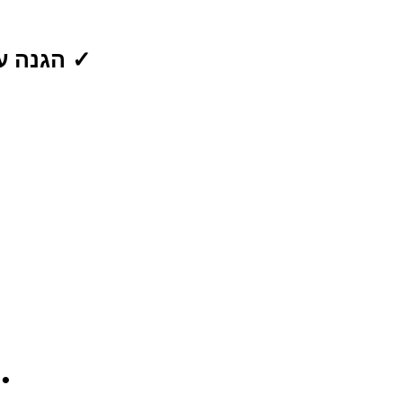
✓ הגנה ע
•